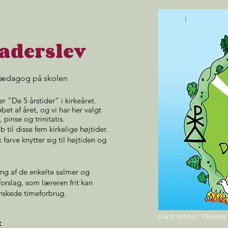
aderslev
pædagog på skolen
r “De 5 årstider” i kirkeåret.
et af året, og vi har her valgt
 pinse og trinitatis.
til disse fem kirkelige højtider.
 farve knytter sig til højtiden og
ng af de enkelte salmer og
rslag, som læreren frit kan
nskede timeforbrug.
Illustration: Thoma
r: