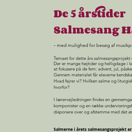
De 5 årstider
Salmesang H
-
med mulighed for besøg af musik
Temaet for dette års salmesangsprojekt e
Der er mange højtider og helligdage i løb
at fokusere på de fem: advent, jul, påske,
Gennem materialet får eleverne kendskab 
Hvad fejrer vi? Hvilken salme og liturgisk
hvorfor?
I lærervejledningen findes en gennemga
komponister og en række undervisningsfo
disponere over og afstemme med det ø
Salmerne i årets salmesangsprojekt e