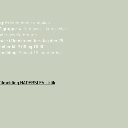
g:
Kristendomskundskab
ålgruppe:
4.-5. klasse - kun skoler i
aderslev Kommune
nale i
Domkirken torsdag den 29.
tober kl. 9.00 og 10.30
lmelding:
Senest 15. september
Tilmelding HADERSLEV - klik