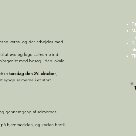
Fa
M
H
merne læres, og der arbejdes med
Fi
ok
l at øve og lege salmerne ind.
Ti
t/organist med besøg i den lokale
kirke
torsdag den 29. oktober
,
at synge salmerne i et stort
 og gennemgang af salmernes
e på hjemmesiden, og koden hertil