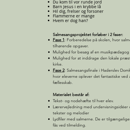
Du kom til vor runde jord
Barn Jesus i en krybbe lå
Hil dig, frelser og forsoner
Flammerne er mange
Hvem er dog han?
Salmesangsprojektet forløber i 2 faser:
Fase 1
: Forberedelse på skolen, hvor sal
tilhørende opgaver.
Mulighed for besøg af en musikpædagog ti
Mulighed for at inddrage den lokale præs
kirke.
Fase 2
: Salmesangsfinale i Haderslev Dom
hvor eleverne oplever det fantastiske ved 
fællesskab.
Materialet består af:
Tekst- og nodehæfte til hver elev.
Lærervejledning med undervisningsidéer
tekster og melodier
Lydfiler med salmerne. De er tilgængelig
fås ved tilmelding.