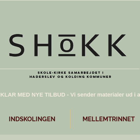
Skole-kirke samarbejdet i
Haderslev og Kolding kommuner
R KLAR MED NYE TILBUD - Vi sender materialer ud i 
INDSKOLINGEN
MELLEMTRINNET