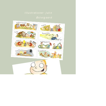
Illustrationer: Julie
Østergaard
Fag:
Kristendomskundskab
Målgruppe:
1. -3. klasse