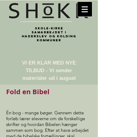
Skole-kirke
samarbejdet i
Haderslev og Kolding
kommuner
​VI ER KLAR MED NYE
TILBUD - Vi sender
materialer ud i august
Fold en Bibel
Én bog - mange bøger. Gennem dette
forløb lærer eleverne om de forskellige
skrifter og hvordan Bibelen hænger
sammen som bog. Efter at have arbejdet
med de bibelske fortællinger, skal