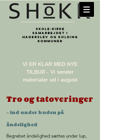
Skole-kirke
samarbejdet i
Haderslev og Kolding
kommuner
​VI ER KLAR MED NYE
TILBUD - Vi sender
materialer ud i august
Tro og tatoveringer
- ind under huden på
åndelighed
Begrebet åndelighed sættes under lup,