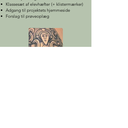
Klassesæt af elevhæfter (+ klistermærker)
Adgang til projektets hjemmeside
Forslag til prøveoplæg
Foto: Lene Thiim
Fag: kristendomskundskab
Målgruppe: 7.-9. klasse
Tidsforbrug: ca. 6 lektioner