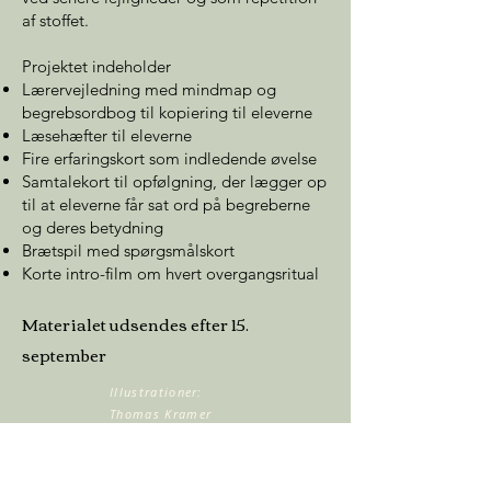
af stoffet.
Projektet indeholder
Lærervejledning med mindmap og
begrebsordbog til kopiering til eleverne
Læsehæfter til eleverne
Fire erfaringskort som indledende øvelse
Samtalekort til opfølgning, der lægger op
til at eleverne får sat ord på begreberne
og deres betydning
Brætspil
med spørgsmålskort
Korte intro-film om hvert overgangsritual
Materialet udsendes efter 15.
september
Illustrationer:
Thomas Kramer
Fag:
Kristendom
Målgruppe
: 6.-9. klasse