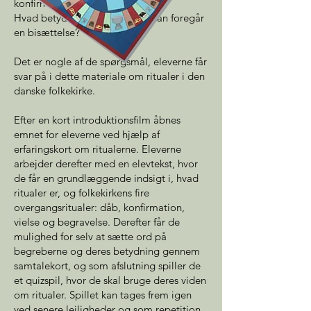
konfirmeret?
Hvad betyder vielse? Og hvordan foregår
en bisættelse?
Det er nogle af de spørgsmål, eleverne får
svar på i dette materiale om ritualer i den
danske folkekirke.
Efter en kort introduktionsfilm åbnes
emnet for eleverne ved hjælp af
erfaringskort om ritualerne. Eleverne
arbejder derefter med en elevtekst, hvor
de får en grundlæggende indsigt i, hvad
ritualer er, og folkekirkens fire
overgangsritualer: dåb, konfirmation,
vielse og begravelse. Derefter får de
mulighed for selv at sætte ord på
begreberne og deres betydning gennem
samtalekort, og som afslutning spiller de
et quizspil, hvor de skal bruge deres viden
om ritualer. Spillet kan tages frem igen
ved senere lejligheder og som repetition