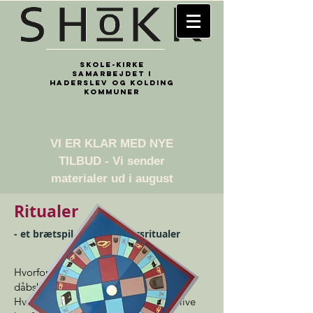
Skole-kirke
samarbejdet i
Haderslev og Kolding
kommuner
​VI ER KLAR MED NYE
TILBUD - Vi sender
materialer ud i august
Ritualer
- et brætspil om overgangsritualer
Hvorfor hælder præsten vand på
dåbsbarnets hoved?
Hvorfor skal man være døbt for at blive