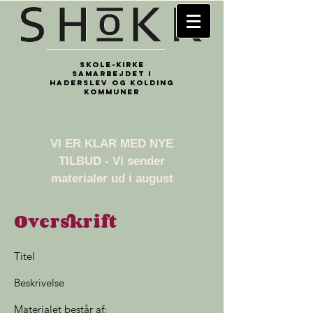
Skole-kirke
samarbejdet i
Haderslev og Kolding
kommuner
​VI ER KLAR MED NYE
TILBUD - Vi sender
materialer ud i august
Overskrift
Titel
Beskrivelse
Materialet består af: