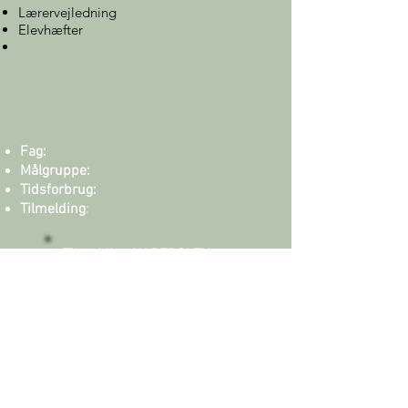
Lærervejledning
Elevhæfter
Fag:
Målgruppe:
Tidsforbrug:
Tilmelding
:
Tilmelding HADERSLEV -
klik
Tilmelding KOLDING -
klik
2026 SHOKK