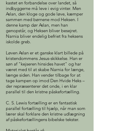
kastet en forbandelse over landet, så
indbyggerne må leve i evig vinter. Men
Aslan, den kloge og gode løve, kæmper
sammen med børnene mod Heksen. I
denne kamp dør Aslan, men han
genopstår, og Heksen bliver besejret.
Narnia bliver endelig befriet fra h
eksens
iskolde greb.
Løven Aslan er et ganske klart billede på
kristendommens Jesus-skikkelse. Han er
søn af "kejseren hinsides havet" og har
været med til at skabe Narnia for længe,
længe siden. Han vender tilbage for at
tage kampen op imod Den Hvide Heks –
der repræsenterer det onde, i en klar
parallel til den kristne påskefortælling.
C. S. Lewis fortælling er en fantastisk
parallel fortælling til hjælp,
når man som
lærer skal forklare den kristne udlægning
af påskefortællingens bibelske tekster.
Materialet består af: