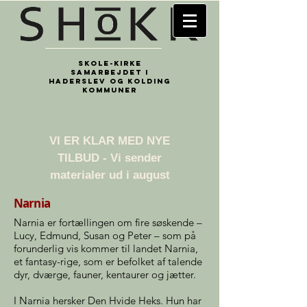
Skole-kirke
samarbejdet i
Haderslev og Kolding
kommuner
​VI ER KLAR MED NYE
TILBUD - Vi sender
materialer ud i august
Narnia
Narnia er fortællingen om fire søskende –
Lucy, Edmund, Susan og Peter – som på
forunderlig vis kommer til landet Narnia,
et fantasy-rige, som er befolket af talende
dyr, dværge, fauner, kentaurer og jætter.
I Narnia hersker Den Hvide Heks. Hun har