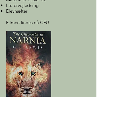
Lærervejledning
Elevhæfter
Filmen findes på CFU
Foto: Privat
Fag:
Kristendomskundskab
Målgruppe:
4.-6. klasse
Tidsforbrug:
6-8 lektioner