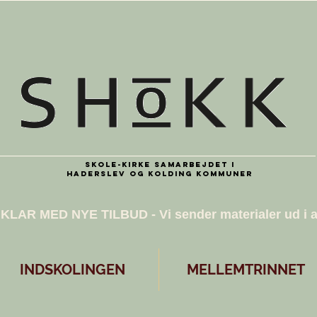
Skole-kirke samarbejdet i
Haderslev og Kolding kommuner
R KLAR MED NYE TILBUD - Vi sender materialer ud i 
INDSKOLINGEN
MELLEMTRINNET